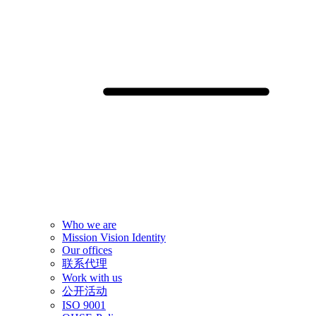
Who we are
Mission Vision Identity
Our offices
联系代理
Work with us
公开活动
ISO 9001