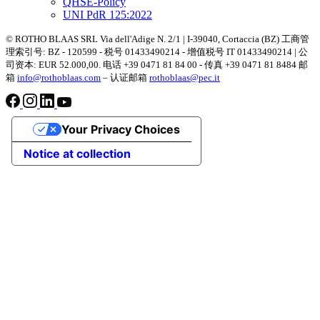
QHSE-Policy
UNI PdR 125:2022
© ROTHO BLAAS SRL Via dell'Adige N. 2/1 | I-39040, Cortaccia (BZ) 工商管
理索引号: BZ - 120599 - 税号 01433490214 - 增值税号 IT 01433490214 | 公
司资本: EUR 52.000,00. 电话 +39 0471 81 84 00 - 传真 +39 0471 81 8484 邮
箱
info@rothoblaas.com
– 认证邮箱
rothoblaas@pec.it
Your Privacy Choices
Notice at collection