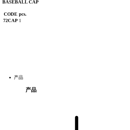
BASEBALL CAP
CODE
pcs.
72CAP
1
产品
产品