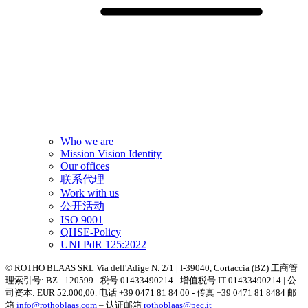
Who we are
Mission Vision Identity
Our offices
联系代理
Work with us
公开活动
ISO 9001
QHSE-Policy
UNI PdR 125:2022
© ROTHO BLAAS SRL Via dell'Adige N. 2/1 | I-39040, Cortaccia (BZ) 工商管
理索引号: BZ - 120599 - 税号 01433490214 - 增值税号 IT 01433490214 | 公
司资本: EUR 52.000,00. 电话 +39 0471 81 84 00 - 传真 +39 0471 81 8484 邮
箱
info@rothoblaas.com
– 认证邮箱
rothoblaas@pec.it