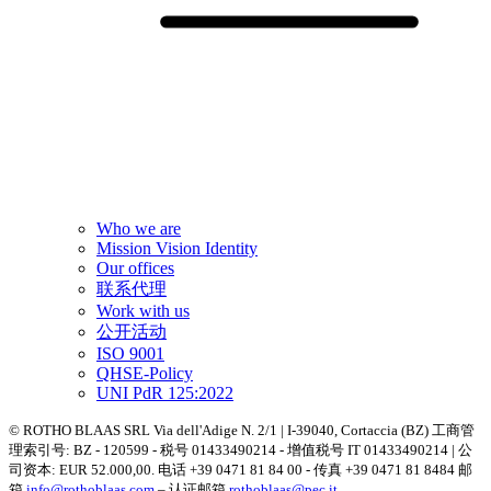
Who we are
Mission Vision Identity
Our offices
联系代理
Work with us
公开活动
ISO 9001
QHSE-Policy
UNI PdR 125:2022
© ROTHO BLAAS SRL Via dell'Adige N. 2/1 | I-39040, Cortaccia (BZ) 工商管
理索引号: BZ - 120599 - 税号 01433490214 - 增值税号 IT 01433490214 | 公
司资本: EUR 52.000,00. 电话 +39 0471 81 84 00 - 传真 +39 0471 81 8484 邮
箱
info@rothoblaas.com
– 认证邮箱
rothoblaas@pec.it