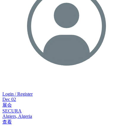
Login / Register
Dec
02
展会
SECURA
Algiers, Algeria
查看