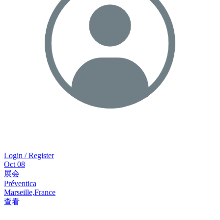
Login / Register
Oct
08
展会
Préventica
Marseille,France
查看