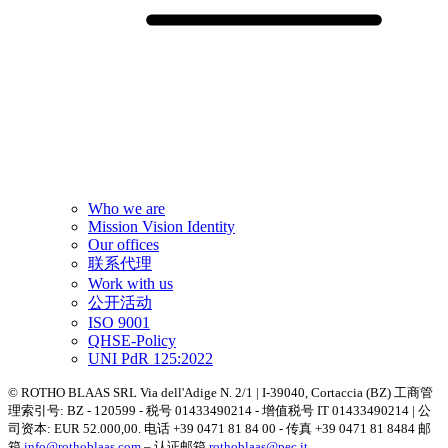
Who we are
Mission Vision Identity
Our offices
联系代理
Work with us
公开活动
ISO 9001
QHSE-Policy
UNI PdR 125:2022
© ROTHO BLAAS SRL Via dell'Adige N. 2/1 | I-39040, Cortaccia (BZ) 工商管
理索引号: BZ - 120599 - 税号 01433490214 - 增值税号 IT 01433490214 | 公
司资本: EUR 52.000,00. 电话 +39 0471 81 84 00 - 传真 +39 0471 81 8484 邮
箱
info@rothoblaas.com
– 认证邮箱
rothoblaas@pec.it