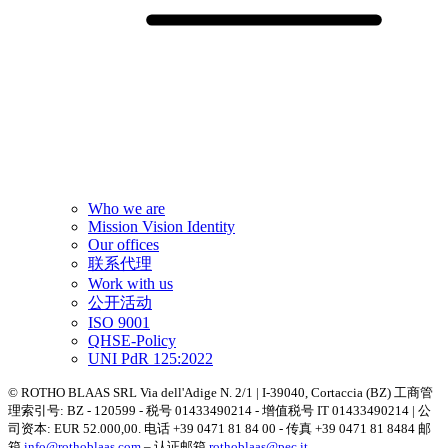
Who we are
Mission Vision Identity
Our offices
联系代理
Work with us
公开活动
ISO 9001
QHSE-Policy
UNI PdR 125:2022
© ROTHO BLAAS SRL Via dell'Adige N. 2/1 | I-39040, Cortaccia (BZ) 工商管
理索引号: BZ - 120599 - 税号 01433490214 - 增值税号 IT 01433490214 | 公
司资本: EUR 52.000,00. 电话 +39 0471 81 84 00 - 传真 +39 0471 81 8484 邮
箱
info@rothoblaas.com
– 认证邮箱
rothoblaas@pec.it