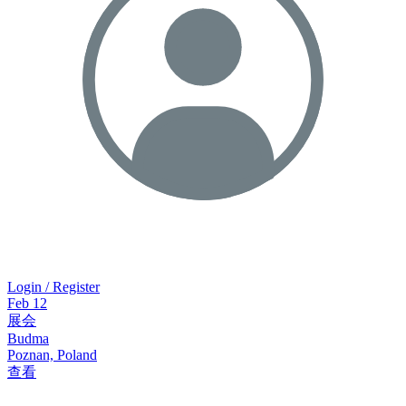
Login / Register
Feb
12
展会
Budma
Poznan, Poland
查看