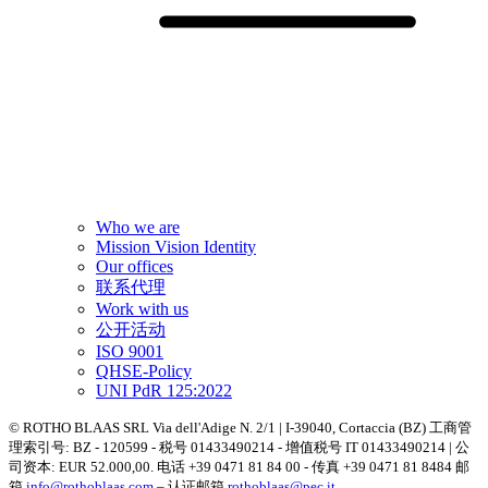
Who we are
Mission Vision Identity
Our offices
联系代理
Work with us
公开活动
ISO 9001
QHSE-Policy
UNI PdR 125:2022
© ROTHO BLAAS SRL Via dell'Adige N. 2/1 | I-39040, Cortaccia (BZ) 工商管
理索引号: BZ - 120599 - 税号 01433490214 - 增值税号 IT 01433490214 | 公
司资本: EUR 52.000,00. 电话 +39 0471 81 84 00 - 传真 +39 0471 81 8484 邮
箱
info@rothoblaas.com
– 认证邮箱
rothoblaas@pec.it