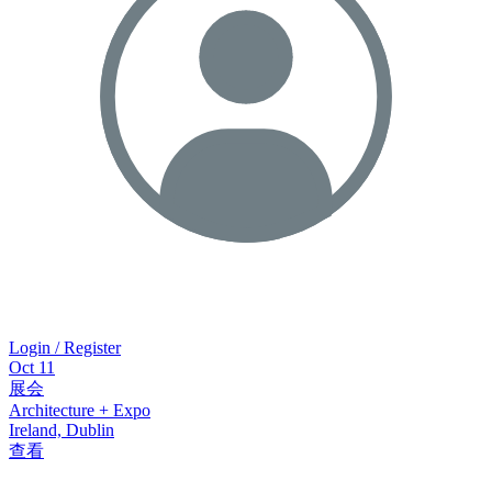
Login / Register
Oct
11
展会
Architecture + Expo
Ireland, Dublin
查看