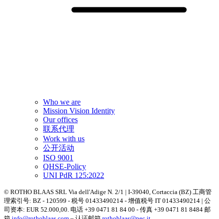
Who we are
Mission Vision Identity
Our offices
联系代理
Work with us
公开活动
ISO 9001
QHSE-Policy
UNI PdR 125:2022
© ROTHO BLAAS SRL Via dell'Adige N. 2/1 | I-39040, Cortaccia (BZ) 工商管
理索引号: BZ - 120599 - 税号 01433490214 - 增值税号 IT 01433490214 | 公
司资本: EUR 52.000,00. 电话 +39 0471 81 84 00 - 传真 +39 0471 81 8484 邮
箱
info@rothoblaas.com
– 认证邮箱
rothoblaas@pec.it