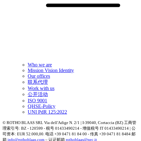
Who we are
Mission Vision Identity
Our offices
联系代理
Work with us
公开活动
ISO 9001
QHSE-Policy
UNI PdR 125:2022
© ROTHO BLAAS SRL Via dell'Adige N. 2/1 | I-39040, Cortaccia (BZ) 工商管
理索引号: BZ - 120599 - 税号 01433490214 - 增值税号 IT 01433490214 | 公
司资本: EUR 52.000,00. 电话 +39 0471 81 84 00 - 传真 +39 0471 81 8484 邮
箱
info@rothoblaas.com
– 认证邮箱
rothoblaas@pec.it