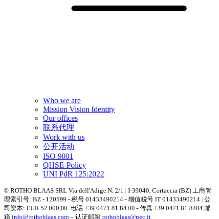
Who we are
Mission Vision Identity
Our offices
联系代理
Work with us
公开活动
ISO 9001
QHSE-Policy
UNI PdR 125:2022
© ROTHO BLAAS SRL Via dell'Adige N. 2/1 | I-39040, Cortaccia (BZ) 工商管
理索引号: BZ - 120599 - 税号 01433490214 - 增值税号 IT 01433490214 | 公
司资本: EUR 52.000,00. 电话 +39 0471 81 84 00 - 传真 +39 0471 81 8484 邮
箱
info@rothoblaas.com
– 认证邮箱
rothoblaas@pec.it