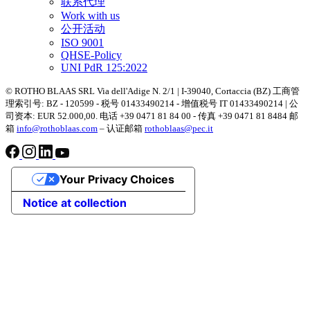
联系代理
Work with us
公开活动
ISO 9001
QHSE-Policy
UNI PdR 125:2022
© ROTHO BLAAS SRL Via dell'Adige N. 2/1 | I-39040, Cortaccia (BZ) 工商管
理索引号: BZ - 120599 - 税号 01433490214 - 增值税号 IT 01433490214 | 公
司资本: EUR 52.000,00. 电话 +39 0471 81 84 00 - 传真 +39 0471 81 8484 邮
箱
info@rothoblaas.com
– 认证邮箱
rothoblaas@pec.it
Your Privacy Choices
Notice at collection