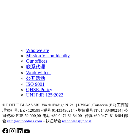
Who we are
Mission Vision Identity
Our offices
联系代理
Work with us
公开活动
ISO 9001
QHSE-Policy
UNI PdR 125:2022
© ROTHO BLAAS SRL Via dell'Adige N. 2/1 | I-39040, Cortaccia (BZ) 工商管
理索引号: BZ - 120599 - 税号 01433490214 - 增值税号 IT 01433490214 | 公
司资本: EUR 52.000,00. 电话 +39 0471 81 84 00 - 传真 +39 0471 81 8484 邮
箱
info@rothoblaas.com
– 认证邮箱
rothoblaas@pec.it