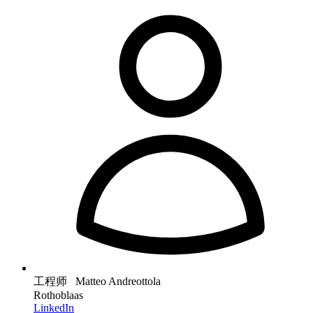
工程师 Matteo Andreottola
Rothoblaas
LinkedIn