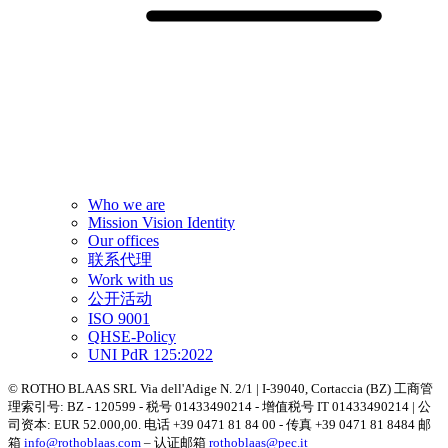
Who we are
Mission Vision Identity
Our offices
联系代理
Work with us
公开活动
ISO 9001
QHSE-Policy
UNI PdR 125:2022
© ROTHO BLAAS SRL Via dell'Adige N. 2/1 | I-39040, Cortaccia (BZ) 工商管
理索引号: BZ - 120599 - 税号 01433490214 - 增值税号 IT 01433490214 | 公
司资本: EUR 52.000,00. 电话 +39 0471 81 84 00 - 传真 +39 0471 81 8484 邮
箱
info@rothoblaas.com
– 认证邮箱
rothoblaas@pec.it