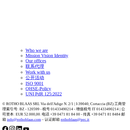
Who we are
Mission Vision Identity
Our offices
联系代理
Work with us
公开活动
ISO 9001
QHSE-Policy
UNI PdR 125:2022
© ROTHO BLAAS SRL Via dell'Adige N. 2/1 | I-39040, Cortaccia (BZ) 工商管
理索引号: BZ - 120599 - 税号 01433490214 - 增值税号 IT 01433490214 | 公
司资本: EUR 52.000,00. 电话 +39 0471 81 84 00 - 传真 +39 0471 81 8484 邮
箱
info@rothoblaas.com
– 认证邮箱
rothoblaas@pec.it