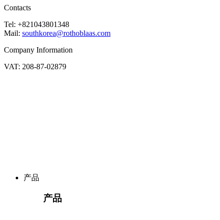
Contacts
Tel: +821043801348
Mail:
southkorea@rothoblaas.com
Company Information
VAT: 208-87-02879
产品
产品