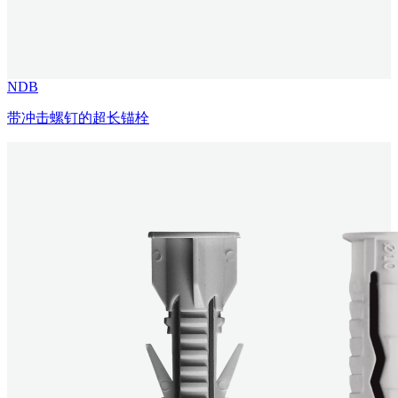
NDB
带冲击螺钉的超长锚栓