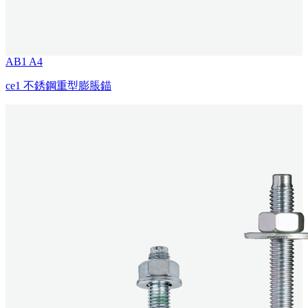
AB1 A4
ce1 不銹鋼重型膨脹錨