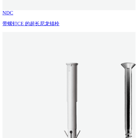
NDC
带螺钉CE 的超长尼龙锚栓