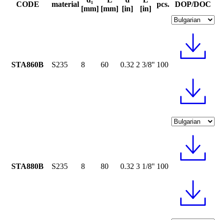
CODE
material
pcs.
DOP/DOC
[mm]
[mm]
[in]
[in]
STA860B
S235
8
60
0.32
2 3/8''
100
STA880B
S235
8
80
0.32
3 1/8''
100