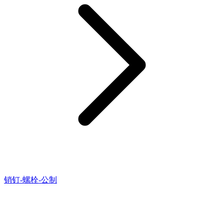
销钉-螺栓-公制