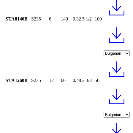
STA8140B
S235
8
140
0.32
5 1/2''
100
STA1260B
S235
12
60
0.48
2 3/8''
50