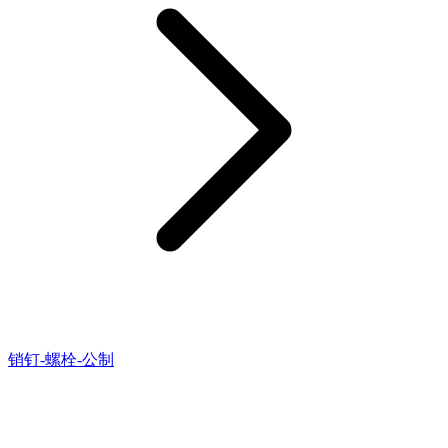
销钉-螺栓-公制