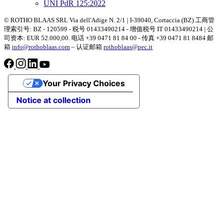
UNI PdR 125:2022
© ROTHO BLAAS SRL Via dell'Adige N. 2/1 | I-39040, Cortaccia (BZ) 工商管
理索引号: BZ - 120599 - 税号 01433490214 - 增值税号 IT 01433490214 | 公
司资本: EUR 52.000,00. 电话 +39 0471 81 84 00 - 传真 +39 0471 81 8484 邮
箱
info@rothoblaas.com
– 认证邮箱
rothoblaas@pec.it
Your Privacy Choices
Notice at collection