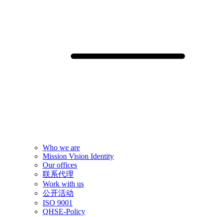
Who we are
Mission Vision Identity
Our offices
联系代理
Work with us
公开活动
ISO 9001
QHSE-Policy