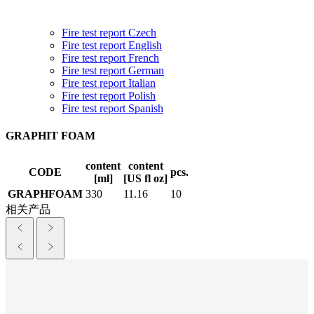
Fire test report Czech
Fire test report English
Fire test report French
Fire test report German
Fire test report Italian
Fire test report Polish
Fire test report Spanish
GRAPHIT FOAM
content
content
CODE
pcs.
[ml]
[US fl oz]
GRAPHFOAM
330
11.16
10
相关产品