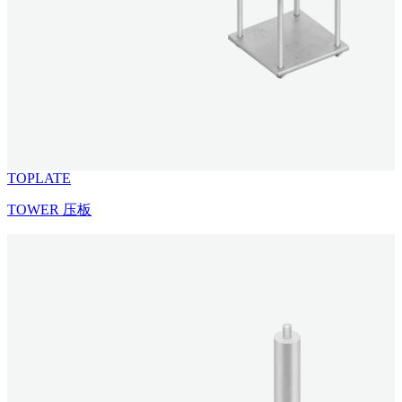
TOPLATE
TOWER 压板