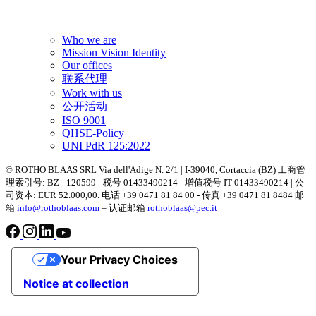
Who we are
Mission Vision Identity
Our offices
联系代理
Work with us
公开活动
ISO 9001
QHSE-Policy
UNI PdR 125:2022
© ROTHO BLAAS SRL Via dell'Adige N. 2/1 | I-39040, Cortaccia (BZ) 工商管
理索引号: BZ - 120599 - 税号 01433490214 - 增值税号 IT 01433490214 | 公
司资本: EUR 52.000,00. 电话 +39 0471 81 84 00 - 传真 +39 0471 81 8484 邮
箱
info@rothoblaas.com
– 认证邮箱
rothoblaas@pec.it
Your Privacy Choices
Notice at collection