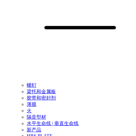
螺钉
梁托和金属板
胶带和密封剂
薄膜
火
隔音型材
水平生命线 | 垂直生命线
新产品
HBS PLATE