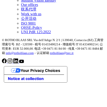
Mission Vision Identity
Our offices
联系代理
Work with us
公开活动
ISO 9001
QHSE-Policy
UNI PdR 125:2022
© ROTHO BLAAS SRL Via dell'Adige N. 2/1 | I-39040, Cortaccia (BZ) 工商管
理索引号: BZ - 120599 - 税号 01433490214 - 增值税号 IT 01433490214 | 公
司资本: EUR 52.000,00. 电话 +39 0471 81 84 00 - 传真 +39 0471 81 8484 邮
箱
info@rothoblaas.com
– 认证邮箱
rothoblaas@pec.it
Your Privacy Choices
Notice at collection